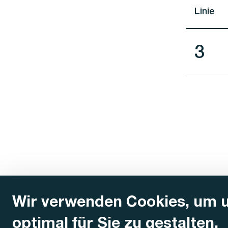
Linie
Lini
3
Wir verwenden Cookies, um 
optimal für Sie zu gestalten.