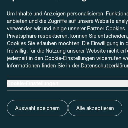
Kontakt
Um Inhalte und Anzeigen personalisieren, Funktion
anbieten und die Zugriffe auf unsere Website anal
AREMO
Busbetrieb Solothurn Grenchen und Umgebung AG
verwenden wir und einige unserer Partner Cookies. 
Dornacherstrasse 48
Privatsphäre respektieren, können Sie entscheiden
4500 Solothurn
Cookies Sie erlauben möchten. Die Einwilligung in 
freiwillig, für die Nutzung unserer Website nicht er
Telefon
jederzeit in den Cookie-Einstellungen widerrufen w
+41 32 622 37 22
Informationen finden Sie in der
Datenschutzerkläru
Kontaktformular
Ausklappen um Cookie-Einstellungen anzuzeigen
Cookie-Einstellungen
Auswahl speichern
Alle akzeptieren