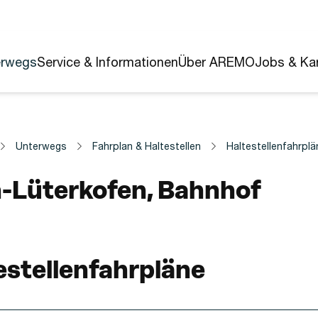
erwegs
Service & Informationen
Über AREMO
Jobs & Kar
Unterwegs
Fahrplan & Haltestellen
Haltestellenfahrplä
estelle
-Lüterkofen, Bahnhof
estellenfahrpläne