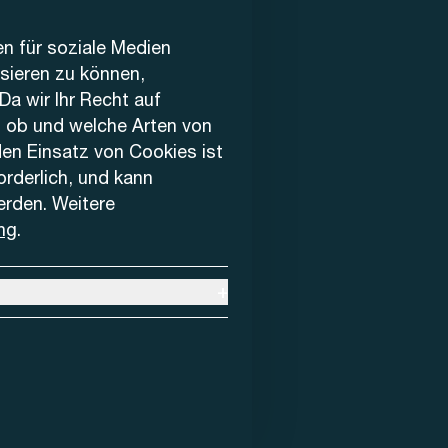
en für soziale Medien
ysieren zu können,
Da wir Ihr Recht auf
, ob und welche Arten von
den Einsatz von Cookies ist
forderlich, und kann
erden. Weitere
ng
.
+