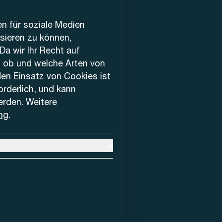
en für soziale Medien
ysieren zu können,
Da wir Ihr Recht auf
, ob und welche Arten von
den Einsatz von Cookies ist
forderlich, und kann
erden. Weitere
ng
.
+