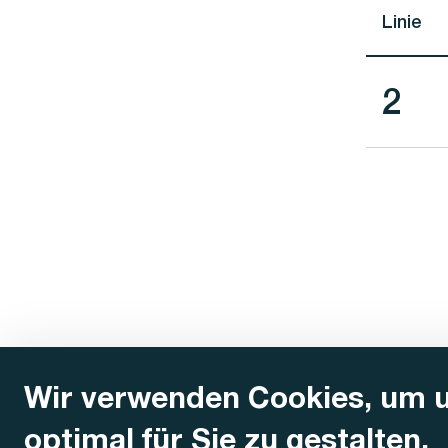
Linie
Lini
2
Wir verwenden Cookies, um 
optimal für Sie zu gestalten.