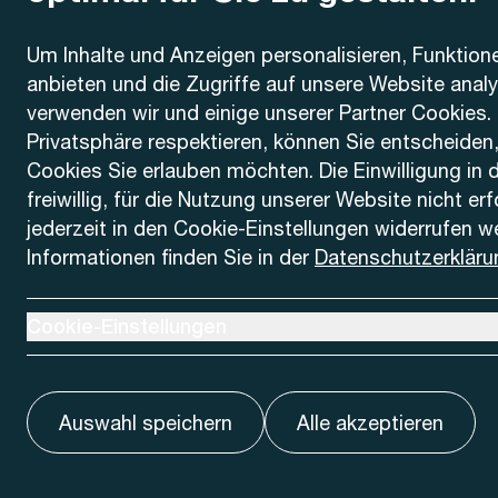
Kontakt
Um Inhalte und Anzeigen personalisieren, Funktion
anbieten und die Zugriffe auf unsere Website anal
AREMO
Busbetrieb Solothurn Grenchen und Umgebung AG
verwenden wir und einige unserer Partner Cookies. 
Dornacherstrasse 48
Privatsphäre respektieren, können Sie entscheiden
4500 Solothurn
Cookies Sie erlauben möchten. Die Einwilligung in 
freiwillig, für die Nutzung unserer Website nicht er
Telefon
jederzeit in den Cookie-Einstellungen widerrufen w
+41 32 622 37 22
Informationen finden Sie in der
Datenschutzerkläru
Kontaktformular
Ausklappen um Cookie-Einstellungen anzuzeigen
Cookie-Einstellungen
Auswahl speichern
Alle akzeptieren