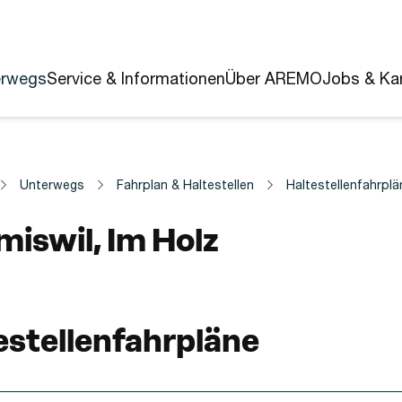
erwegs
Service & Informationen
Über AREMO
Jobs & Kar
Unterwegs
Fahrplan & Haltestellen
Haltestellenfahrplä
estelle
iswil, Im Holz
estellenfahrpläne