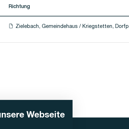
Richtung
e
Zielebach, Gemeindehaus / Kriegstetten, Dorfp
Haltestellen-PDF herunterladen für
(Öffnet in einen neuen Tab oder Fenster)
unsere Webseite