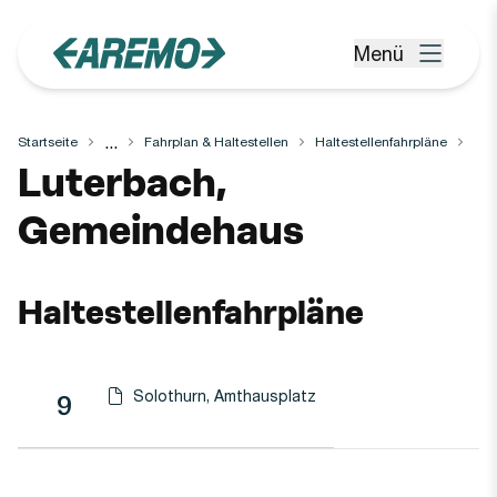
Zum Hauptinhalt springen
Menü
Menü öffnen
...
Startseite
Fahrplan & Haltestellen
Haltestellenfahrpläne
Haltestelle
Luterbach,
Gemeindehaus
Haltestellenfahrpläne
Solothurn, Amthausplatz
Linie
Richtung
Linie
9
Haltestellen-PDF herunterladen für
(Öffnet in einen neuen Tab oder Fenster)