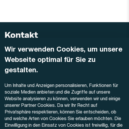
Kontakt
Wir verwenden Cookies, um unsere
AREMO
Busbetrieb Solothurn Grenchen und Umgebung AG
Webseite optimal für Sie zu
Dornacherstrasse 48
4500 Solothurn
gestalten.
Telefon
Um Inhalte und Anzeigen personalisieren, Funktionen für
+41 32 622 37 22
soziale Medien anbieten und die Zugriffe auf unsere
Website analysieren zu können, verwenden wir und einige
Kontaktformular
unserer Partner Cookies. Da wir Ihr Recht auf
Privatsphäre respektieren, können Sie entscheiden, ob
und welche Arten von Cookies Sie erlauben möchten. Die
Einwilligung in den Einsatz von Cookies ist freiwillig, für die