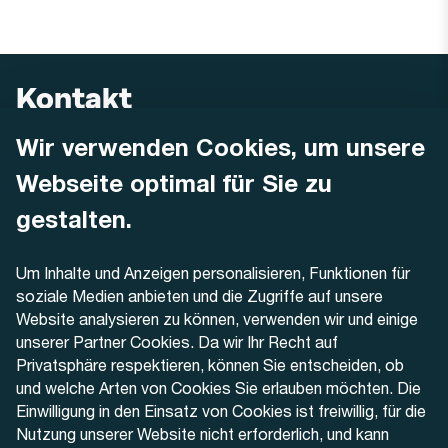
Kontakt
Wir verwenden Cookies, um unsere
AREMO
Busbetrieb Solothurn Grenchen und Umgebung AG
Webseite optimal für Sie zu
Dornacherstrasse 48
4500 Solothurn
gestalten.
Telefon
Um Inhalte und Anzeigen personalisieren, Funktionen für
+41 32 622 37 22
soziale Medien anbieten und die Zugriffe auf unsere
Website analysieren zu können, verwenden wir und einige
Kontaktformular
unserer Partner Cookies. Da wir Ihr Recht auf
Privatsphäre respektieren, können Sie entscheiden, ob
und welche Arten von Cookies Sie erlauben möchten. Die
Einwilligung in den Einsatz von Cookies ist freiwillig, für die
Nutzung unserer Website nicht erforderlich, und kann