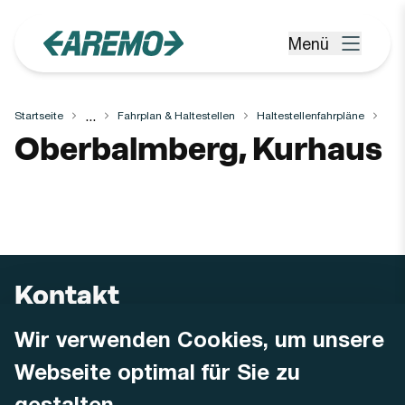
Zum Hauptinhalt springen
Menü
Menü öffnen
...
Startseite
Fahrplan & Haltestellen
Haltestellenfahrpläne
Haltestelle
Oberbalmberg, Kurhaus
Kontakt
Wir verwenden Cookies, um unsere
AREMO
Busbetrieb Solothurn Grenchen und Umgebung AG
Webseite optimal für Sie zu
Dornacherstrasse 48
4500 Solothurn
gestalten.