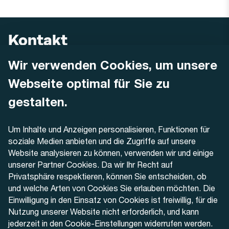
Kontakt
Wir verwenden Cookies, um unsere
AREMO
Busbetrieb Solothurn Grenchen und Umgebung AG
Webseite optimal für Sie zu
Dornacherstrasse 48
4500 Solothurn
gestalten.
Telefon
Um Inhalte und Anzeigen personalisieren, Funktionen für
+41 32 622 37 22
soziale Medien anbieten und die Zugriffe auf unsere
Website analysieren zu können, verwenden wir und einige
Kontaktformular
unserer Partner Cookies. Da wir Ihr Recht auf
Privatsphäre respektieren, können Sie entscheiden, ob
und welche Arten von Cookies Sie erlauben möchten. Die
Einwilligung in den Einsatz von Cookies ist freiwillig, für die
Nutzung unserer Website nicht erforderlich, und kann
Aktuell
jederzeit in den Cookie-Einstellungen widerrufen werden.