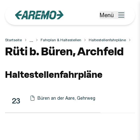
Zum Hauptinhalt springen
Menü
Menü öffnen
...
Startseite
Fahrplan & Haltestellen
Haltestellenfahrpläne
Haltestelle
Rüti b. Büren, Archfeld
Haltestellenfahrpläne
Büren an der Aare, Gehrweg
Linie
Richtung
Linie
23
Haltestellen-PDF herunterladen für
(Öffnet in einen neuen Tab oder Fenster)