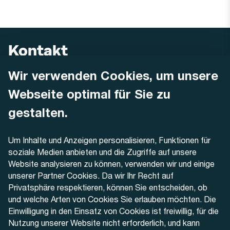
Kontakt
Wir verwenden Cookies, um unsere
AREMO
Busbetrieb Solothurn Grenchen und Umgebung AG
Webseite optimal für Sie zu
Dornacherstrasse 48
4500 Solothurn
gestalten.
Telefon
Um Inhalte und Anzeigen personalisieren, Funktionen für
+41 32 622 37 22
soziale Medien anbieten und die Zugriffe auf unsere
Website analysieren zu können, verwenden wir und einige
Kontaktformular
unserer Partner Cookies. Da wir Ihr Recht auf
Privatsphäre respektieren, können Sie entscheiden, ob
und welche Arten von Cookies Sie erlauben möchten. Die
Einwilligung in den Einsatz von Cookies ist freiwillig, für die
Nutzung unserer Website nicht erforderlich, und kann