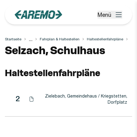
Zum Hauptinhalt springen
Menü
Menü öffnen
...
Startseite
Fahrplan & Haltestellen
Haltestellenfahrpläne
Haltestelle
Selzach, Schulhaus
Haltestellenfahrpläne
Zielebach, Gemeindehaus / Kriegstetten,
Linie
Richtung
Linie
2
Haltestellen-PDF herunterladen für
(Öffnet in einen neuen Tab oder Fenster)
Dorfplatz