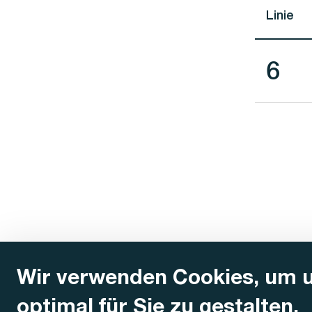
Linie
Lini
6
Wir verwenden Cookies, um 
optimal für Sie zu gestalten.