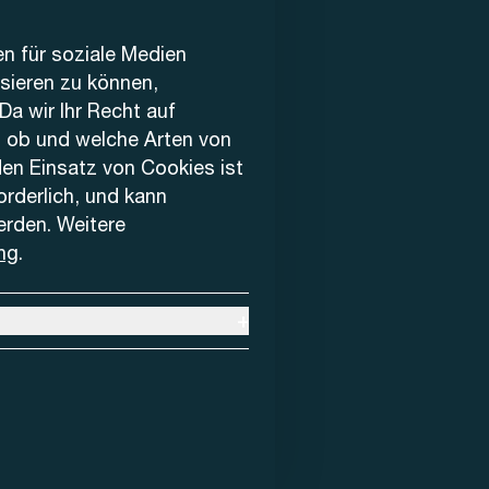
en für soziale Medien
ysieren zu können,
Da wir Ihr Recht auf
, ob und welche Arten von
den Einsatz von Cookies ist
forderlich, und kann
erden. Weitere
ng
.
+