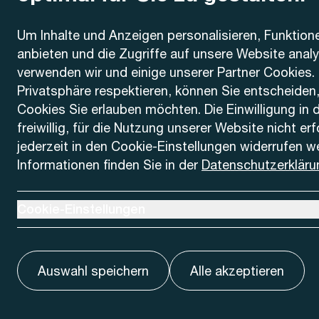
Kontakt
Um Inhalte und Anzeigen personalisieren, Funktion
anbieten und die Zugriffe auf unsere Website anal
AREMO
Busbetrieb Solothurn Grenchen und Umgebung AG
verwenden wir und einige unserer Partner Cookies. 
Dornacherstrasse 48
Privatsphäre respektieren, können Sie entscheiden
4500 Solothurn
Cookies Sie erlauben möchten. Die Einwilligung in 
freiwillig, für die Nutzung unserer Website nicht er
Telefon
jederzeit in den Cookie-Einstellungen widerrufen w
+41 32 622 37 22
Informationen finden Sie in der
Datenschutzerkläru
Kontaktformular
Ausklappen um Cookie-Einstellungen anzuzeigen
Cookie-Einstellungen
Auswahl speichern
Alle akzeptieren