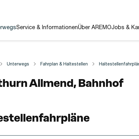
erwegs
Service & Informationen
Über AREMO
Jobs & Kar
Unterwegs
Fahrplan & Haltestellen
Haltestellenfahrplä
estelle
thurn Allmend, Bahnhof
estellenfahrpläne