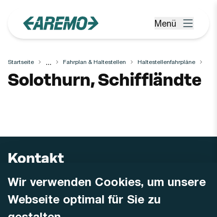
Zum Hauptinhalt springen
Menü
Menü öffnen
...
Startseite
Fahrplan & Haltestellen
Haltestellenfahrpläne
Haltestelle
Solothurn, Schiffländte
Kontakt
Wir verwenden Cookies, um unsere
AREMO
Busbetrieb Solothurn Grenchen und Umgebung AG
Webseite optimal für Sie zu
Dornacherstrasse 48
4500 Solothurn
gestalten.