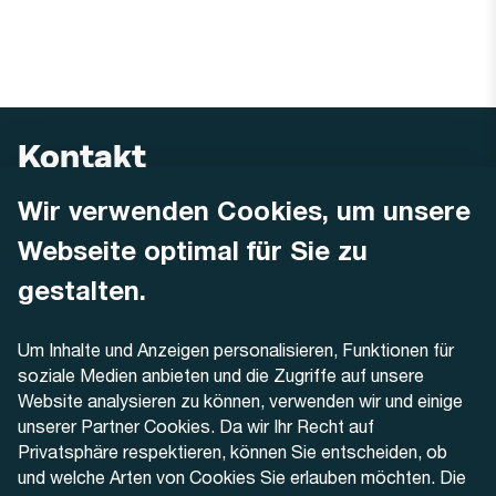
Kontakt
Wir verwenden Cookies, um unsere
AREMO
Busbetrieb Solothurn Grenchen und Umgebung AG
Webseite optimal für Sie zu
Dornacherstrasse 48
4500 Solothurn
gestalten.
Telefon
Um Inhalte und Anzeigen personalisieren, Funktionen für
+41 32 622 37 22
soziale Medien anbieten und die Zugriffe auf unsere
Website analysieren zu können, verwenden wir und einige
Kontaktformular
unserer Partner Cookies. Da wir Ihr Recht auf
Privatsphäre respektieren, können Sie entscheiden, ob
und welche Arten von Cookies Sie erlauben möchten. Die