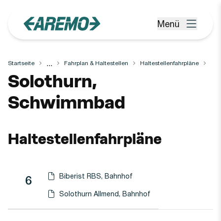
Zum Hauptinhalt springen
Menü
Menü öffnen
...
Startseite
Fahrplan & Haltestellen
Haltestellenfahrpläne
Haltestelle
Solothurn,
Schwimmbad
Haltestellenfahrpläne
Biberist RBS, Bahnhof
Linie
Richtung
Linie
6
Haltestellen-PDF herunterladen für
(Öffnet in einen neuen Tab oder Fenster)
Solothurn Allmend, Bahnhof
Haltestellen-PDF herunterladen für
(Öffnet in einen neuen Tab oder Fenster)