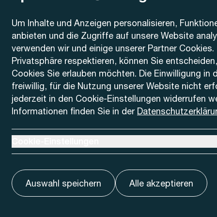
Kontakt
Um Inhalte und Anzeigen personalisieren, Funktion
anbieten und die Zugriffe auf unsere Website anal
AREMO
Busbetrieb Solothurn Grenchen und Umgebung AG
verwenden wir und einige unserer Partner Cookies. 
Dornacherstrasse 48
Privatsphäre respektieren, können Sie entscheiden
4500 Solothurn
Cookies Sie erlauben möchten. Die Einwilligung in 
freiwillig, für die Nutzung unserer Website nicht er
Telefon
jederzeit in den Cookie-Einstellungen widerrufen w
+41 32 622 37 22
Informationen finden Sie in der
Datenschutzerkläru
Kontaktformular
Ausklappen um Cookie-Einstellungen anzuzeigen
Cookie-Einstellungen
Auswahl speichern
Alle akzeptieren