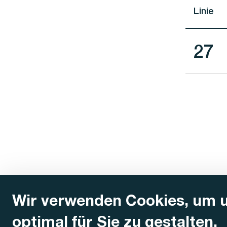
Linie
Lini
27
Wir verwenden Cookies, um 
optimal für Sie zu gestalten.