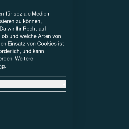
en für soziale Medien
ysieren zu können,
Da wir Ihr Recht auf
, ob und welche Arten von
den Einsatz von Cookies ist
forderlich, und kann
erden. Weitere
ng
.
+