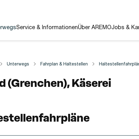
erwegs
Service & Informationen
Über AREMO
Jobs & Kar
Unterwegs
Fahrplan & Haltestellen
Haltestellenfahrplä
estelle
d (Grenchen), Käserei
estellenfahrpläne