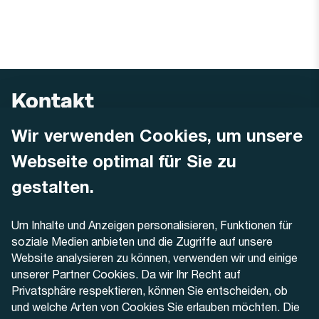
Kontakt
Wir verwenden Cookies, um unsere
AREMO
Busbetrieb Solothurn Grenchen und Umgebung AG
Webseite optimal für Sie zu
Dornacherstrasse 48
4500 Solothurn
gestalten.
Telefon
Um Inhalte und Anzeigen personalisieren, Funktionen für
+41 32 622 37 22
soziale Medien anbieten und die Zugriffe auf unsere
Website analysieren zu können, verwenden wir und einige
Kontaktformular
unserer Partner Cookies. Da wir Ihr Recht auf
Privatsphäre respektieren, können Sie entscheiden, ob
und welche Arten von Cookies Sie erlauben möchten. Die