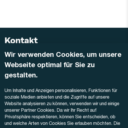
Kontakt
Wir verwenden Cookies, um unsere
AREMO
Busbetrieb Solothurn Grenchen und Umgebung AG
Webseite optimal für Sie zu
Dornacherstrasse 48
4500 Solothurn
gestalten.
Telefon
Um Inhalte und Anzeigen personalisieren, Funktionen für
+41 32 622 37 22
soziale Medien anbieten und die Zugriffe auf unsere
Website analysieren zu können, verwenden wir und einige
Kontaktformular
unserer Partner Cookies. Da wir Ihr Recht auf
Privatsphäre respektieren, können Sie entscheiden, ob
und welche Arten von Cookies Sie erlauben möchten. Die