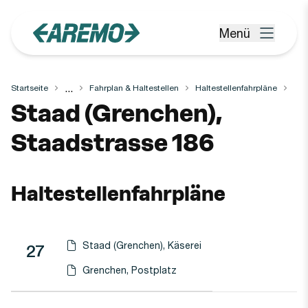
Zum Hauptinhalt springen
Menü
Menü öffnen
...
Startseite
Fahrplan & Haltestellen
Haltestellenfahrpläne
Haltestelle
Staad (Grenchen),
Staadstrasse 186
Haltestellenfahrpläne
Staad (Grenchen), Käserei
Linie
Richtung
Linie
27
Haltestellen-PDF herunterladen für
(Öffnet in einen neuen Tab oder Fenster)
Grenchen, Postplatz
Haltestellen-PDF herunterladen für
(Öffnet in einen neuen Tab oder Fenster)