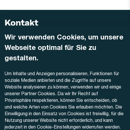
Kontakt
Wir verwenden Cookies, um unsere
AREMO
Busbetrieb Solothurn Grenchen und Umgebung AG
Webseite optimal für Sie zu
Dornacherstrasse 48
4500 Solothurn
gestalten.
Telefon
Um Inhalte und Anzeigen personalisieren, Funktionen für
+41 32 622 37 22
soziale Medien anbieten und die Zugriffe auf unsere
Website analysieren zu können, verwenden wir und einige
Kontaktformular
unserer Partner Cookies. Da wir Ihr Recht auf
Privatsphäre respektieren, können Sie entscheiden, ob
und welche Arten von Cookies Sie erlauben möchten. Die
Einwilligung in den Einsatz von Cookies ist freiwillig, für die
Nutzung unserer Website nicht erforderlich, und kann
Aktuell
jederzeit in den Cookie-Einstellungen widerrufen werden.