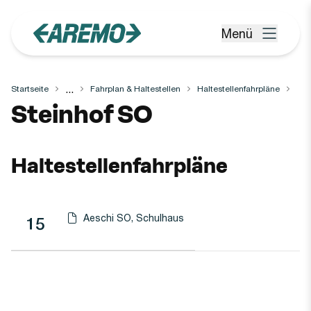
Zum Hauptinhalt springen
Menü
Menü öffnen
...
Startseite
Fahrplan & Haltestellen
Haltestellenfahrpläne
Haltestelle
Steinhof SO
Haltestellenfahrpläne
Aeschi SO, Schulhaus
Linie
Richtung
Linie
15
Haltestellen-PDF herunterladen für
(Öffnet in einen neuen Tab oder Fenster)