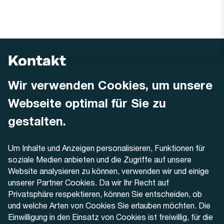
Kontakt
Wir verwenden Cookies, um unsere
AREMO
Busbetrieb Solothurn Grenchen und Umgebung AG
Webseite optimal für Sie zu
Dornacherstrasse 48
4500 Solothurn
gestalten.
Telefon
Um Inhalte und Anzeigen personalisieren, Funktionen für
+41 32 622 37 22
soziale Medien anbieten und die Zugriffe auf unsere
Website analysieren zu können, verwenden wir und einige
Kontaktformular
unserer Partner Cookies. Da wir Ihr Recht auf
Privatsphäre respektieren, können Sie entscheiden, ob
und welche Arten von Cookies Sie erlauben möchten. Die
Einwilligung in den Einsatz von Cookies ist freiwillig, für die