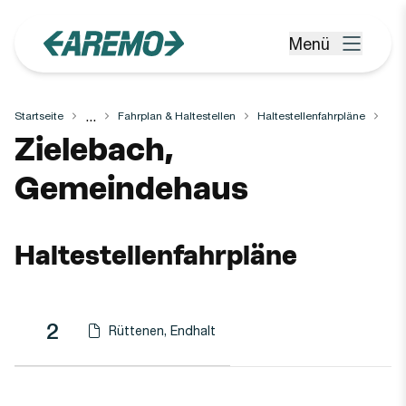
Zum Hauptinhalt springen
Menü
Menü öffnen
...
Startseite
Fahrplan & Haltestellen
Haltestellenfahrpläne
Haltestelle
Zielebach,
Gemeindehaus
Haltestellenfahrpläne
Linie
Richtung
Linie
2
Rüttenen, Endhalt
Haltestellen-PDF herunterladen für
(Öffnet in einen neuen Tab oder Fenster)