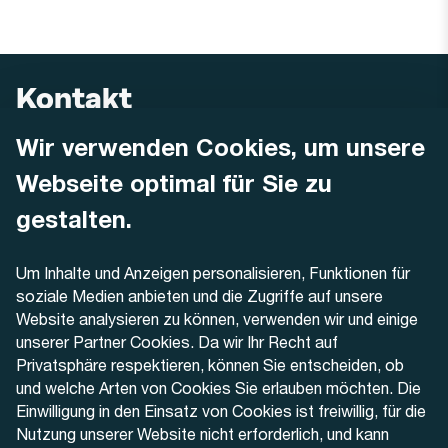
Kontakt
Wir verwenden Cookies, um unsere
AREMO
Busbetrieb Solothurn Grenchen und Umgebung AG
Webseite optimal für Sie zu
Dornacherstrasse 48
4500 Solothurn
gestalten.
Telefon
Um Inhalte und Anzeigen personalisieren, Funktionen für
+41 32 622 37 22
soziale Medien anbieten und die Zugriffe auf unsere
Website analysieren zu können, verwenden wir und einige
Kontaktformular
unserer Partner Cookies. Da wir Ihr Recht auf
Privatsphäre respektieren, können Sie entscheiden, ob
und welche Arten von Cookies Sie erlauben möchten. Die
Einwilligung in den Einsatz von Cookies ist freiwillig, für die
Nutzung unserer Website nicht erforderlich, und kann