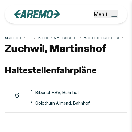
Zum Hauptinhalt springen
Menü
Menü öffnen
...
Startseite
Fahrplan & Haltestellen
Haltestellenfahrpläne
Haltestelle
Zuchwil, Martinshof
Haltestellenfahrpläne
Biberist RBS, Bahnhof
Linie
Richtung
Linie
6
Haltestellen-PDF herunterladen für
(Öffnet in einen neuen Tab oder Fenster)
Solothurn Allmend, Bahnhof
Haltestellen-PDF herunterladen für
(Öffnet in einen neuen Tab oder Fenster)