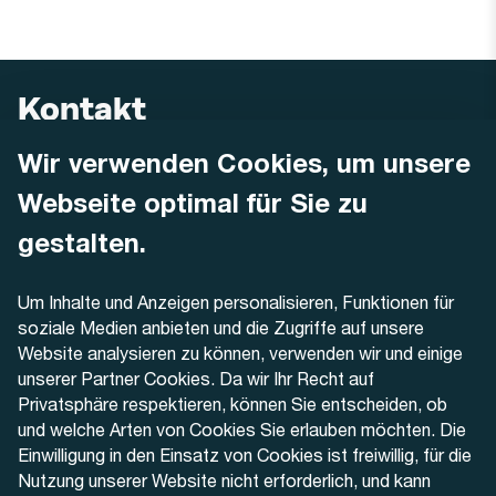
Kontakt
Wir verwenden Cookies, um unsere
AREMO
Busbetrieb Solothurn Grenchen und Umgebung AG
Webseite optimal für Sie zu
Dornacherstrasse 48
4500 Solothurn
gestalten.
Telefon
Um Inhalte und Anzeigen personalisieren, Funktionen für
+41 32 622 37 22
soziale Medien anbieten und die Zugriffe auf unsere
Website analysieren zu können, verwenden wir und einige
Kontaktformular
unserer Partner Cookies. Da wir Ihr Recht auf
Privatsphäre respektieren, können Sie entscheiden, ob
und welche Arten von Cookies Sie erlauben möchten. Die
Einwilligung in den Einsatz von Cookies ist freiwillig, für die
Nutzung unserer Website nicht erforderlich, und kann