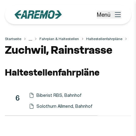
Zum Hauptinhalt springen
Menü
Menü öffnen
...
Startseite
Fahrplan & Haltestellen
Haltestellenfahrpläne
Haltestelle
Zuchwil, Rainstrasse
Haltestellenfahrpläne
Biberist RBS, Bahnhof
Linie
Richtung
Linie
6
Haltestellen-PDF herunterladen für
(Öffnet in einen neuen Tab oder Fenster)
Solothurn Allmend, Bahnhof
Haltestellen-PDF herunterladen für
(Öffnet in einen neuen Tab oder Fenster)