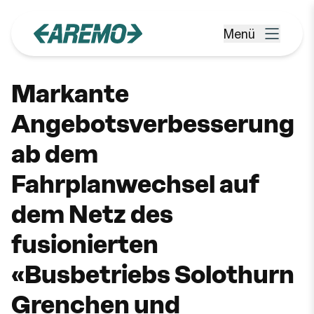
Zum Hauptinhalt springen
Menü
Menü öffnen
Markante
Angebotsverbesserung
ab dem
Fahrplanwechsel auf
dem Netz des
fusionierten
«Busbetriebs Solothurn
Grenchen und