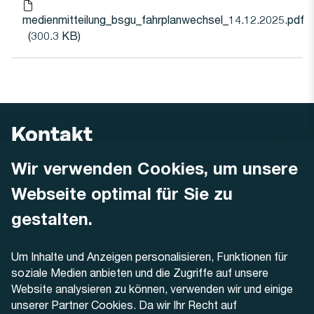
medienmitteilung_bsgu_fahrplanwechsel_14.12.2025.pdf
(300.3 KB)
Date
Kontakt
Wir verwenden Cookies, um unsere
AREMO
Busbetrieb Solothurn Grenchen und Umgebung AG
Webseite optimal für Sie zu
Dornacherstrasse 48
4500 Solothurn
gestalten.
Telefon
Um Inhalte und Anzeigen personalisieren, Funktionen für
+41 32 622 37 22
soziale Medien anbieten und die Zugriffe auf unsere
Website analysieren zu können, verwenden wir und einige
Kontaktformular
unserer Partner Cookies. Da wir Ihr Recht auf