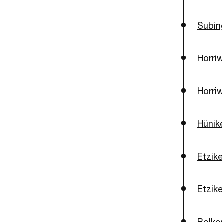
Subin
Horriw
Horriw
Hünik
Etzike
Etzike
Bolke