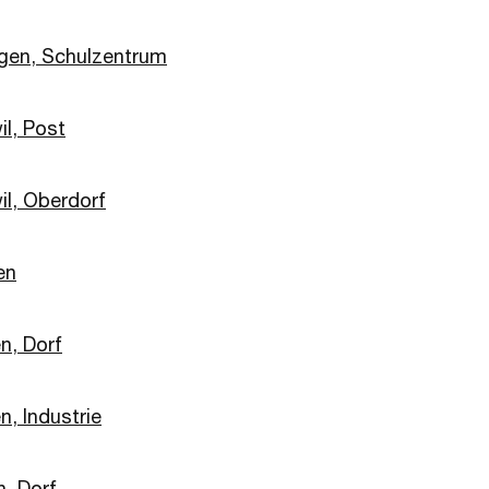
gen, Schulzentrum
il, Post
il, Oberdorf
en
n, Dorf
n, Industrie
n, Dorf