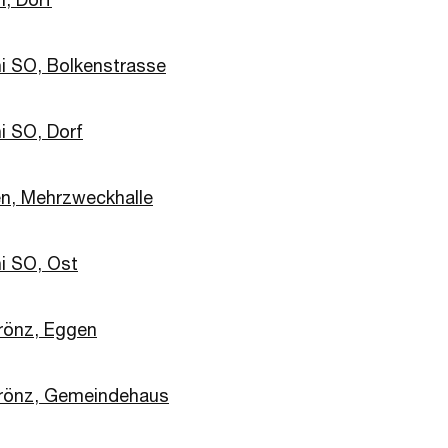
i SO, Bolkenstrasse
i SO, Dorf
en, Mehrzweckhalle
i SO, Ost
rönz, Eggen
rönz, Gemeindehaus