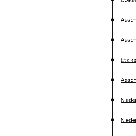
Aesch
Aesch
Etzik
Aesch
Niede
Niede