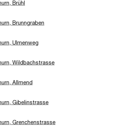
urn, Brühl
hurn, Brunngraben
hurn, Ulmenweg
hurn, Wildbachstrasse
hurn, Allmend
hurn, Gibelinstrasse
hurn, Grenchenstrasse