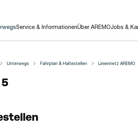
erwegs
Service & Informationen
Über AREMO
Jobs & Kar
Unterwegs
Fahrplan & Haltestellen
Liniennetz AREMO
5
estellen