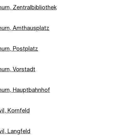
urn, Zentralbibliothek
hurn, Amthausplatz
hurn, Postplatz
hurn, Vorstadt
hurn, Hauptbahnhof
il, Kornfeld
il, Langfeld