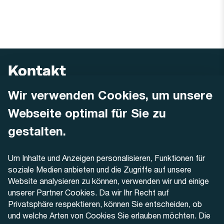
Kontakt
Wir verwenden Cookies, um unsere
AREMO
Busbetrieb Solothurn Grenchen und Umgebung AG
Webseite optimal für Sie zu
Dornacherstrasse 48
4500 Solothurn
gestalten.
Telefon
Um Inhalte und Anzeigen personalisieren, Funktionen für
+41 32 622 37 22
soziale Medien anbieten und die Zugriffe auf unsere
Website analysieren zu können, verwenden wir und einige
Kontaktformular
unserer Partner Cookies. Da wir Ihr Recht auf
Privatsphäre respektieren, können Sie entscheiden, ob
und welche Arten von Cookies Sie erlauben möchten. Die