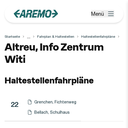
Zum Hauptinhalt springen
Menü
Menü öffnen
...
Startseite
Fahrplan & Haltestellen
Haltestellenfahrpläne
Haltestelle
Altreu, Info Zentrum
Witi
Haltestellenfahrpläne
Grenchen, Fichtenweg
Linie
Richtung
Linie
22
Haltestellen-PDF herunterladen für
(Öffnet in einen neuen Tab oder Fenster)
Bellach, Schulhaus
Haltestellen-PDF herunterladen für
(Öffnet in einen neuen Tab oder Fenster)