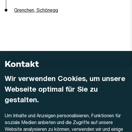
Grenchen, Schönegg
Kontakt
Wir verwenden Cookies, um unsere
AREMO
Busbetrieb Solothurn Grenchen und Umgebung AG
Webseite optimal für Sie zu
Dornacherstrasse 48
4500 Solothurn
gestalten.
Telefon
Um Inhalte und Anzeigen personalisieren, Funktionen für
+41 32 622 37 22
soziale Medien anbieten und die Zugriffe auf unsere
Website analysieren zu können, verwenden wir und einige