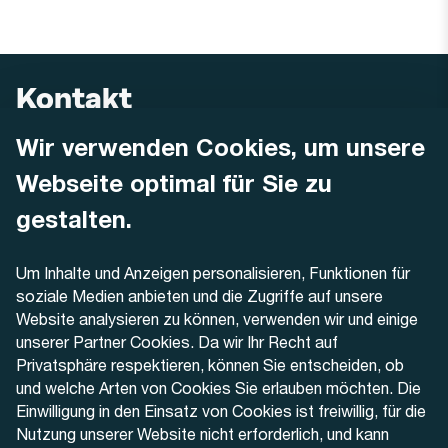
Kontakt
Wir verwenden Cookies, um unsere
AREMO
Busbetrieb Solothurn Grenchen und Umgebung AG
Webseite optimal für Sie zu
Dornacherstrasse 48
4500 Solothurn
gestalten.
Telefon
Um Inhalte und Anzeigen personalisieren, Funktionen für
+41 32 622 37 22
soziale Medien anbieten und die Zugriffe auf unsere
Website analysieren zu können, verwenden wir und einige
Kontaktformular
unserer Partner Cookies. Da wir Ihr Recht auf
Privatsphäre respektieren, können Sie entscheiden, ob
und welche Arten von Cookies Sie erlauben möchten. Die
Einwilligung in den Einsatz von Cookies ist freiwillig, für die
Nutzung unserer Website nicht erforderlich, und kann