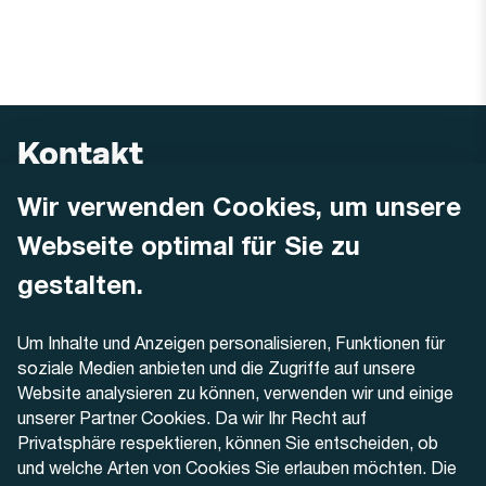
Kontakt
Wir verwenden Cookies, um unsere
AREMO
Busbetrieb Solothurn Grenchen und Umgebung AG
Webseite optimal für Sie zu
Dornacherstrasse 48
4500 Solothurn
gestalten.
Telefon
Um Inhalte und Anzeigen personalisieren, Funktionen für
+41 32 622 37 22
soziale Medien anbieten und die Zugriffe auf unsere
Website analysieren zu können, verwenden wir und einige
Kontaktformular
unserer Partner Cookies. Da wir Ihr Recht auf
Privatsphäre respektieren, können Sie entscheiden, ob
und welche Arten von Cookies Sie erlauben möchten. Die