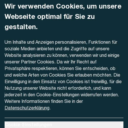
Wir verwenden Cookies, um unsere
AREMO
Busbetrieb Solothurn Grenchen und Umgebung AG
Webseite optimal für Sie zu
Dornacherstrasse 48
4500 Solothurn
gestalten.
Telefon
Um Inhalte und Anzeigen personalisieren, Funktionen für
+41 32 622 37 22
soziale Medien anbieten und die Zugriffe auf unsere
Website analysieren zu können, verwenden wir und einige
Kontaktformular
unserer Partner Cookies. Da wir Ihr Recht auf
Privatsphäre respektieren, können Sie entscheiden, ob
und welche Arten von Cookies Sie erlauben möchten. Die
Einwilligung in den Einsatz von Cookies ist freiwillig, für die
Nutzung unserer Website nicht erforderlich, und kann
Aktuell
jederzeit in den Cookie-Einstellungen widerrufen werden.
Weitere Informationen finden Sie in der
Datenschutzerklärung
.
Medien
Werben bei AREMO
Ausklappen um Cookie-Einstellungen anzuzeigen
Cookie-Einstellungen
+