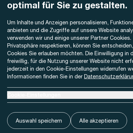
optimal für Sie zu gestalten.
Kontakt
Um Inhalte und Anzeigen personalisieren, Funktion
anbieten und die Zugriffe auf unsere Website anal
AREMO
Busbetrieb Solothurn Grenchen und Umgebung AG
verwenden wir und einige unserer Partner Cookies. 
Dornacherstrasse 48
Privatsphäre respektieren, können Sie entscheiden
4500 Solothurn
Cookies Sie erlauben möchten. Die Einwilligung in 
freiwillig, für die Nutzung unserer Website nicht er
Telefon
jederzeit in den Cookie-Einstellungen widerrufen w
+41 32 622 37 22
Informationen finden Sie in der
Datenschutzerkläru
Kontaktformular
Ausklappen um Cookie-Einstellungen anzuzeigen
Cookie-Einstellungen
Auswahl speichern
Alle akzeptieren