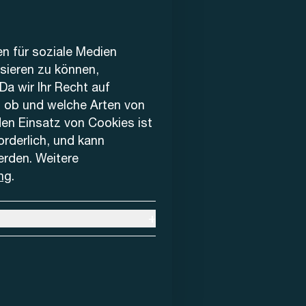
en für soziale Medien
ysieren zu können,
Da wir Ihr Recht auf
, ob und welche Arten von
den Einsatz von Cookies ist
forderlich, und kann
erden. Weitere
ng
.
+