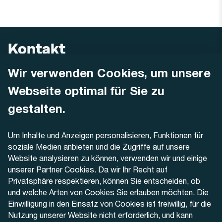
Kontakt
Wir verwenden Cookies, um unsere
AREMO
Busbetrieb Solothurn Grenchen und Umgebung AG
Webseite optimal für Sie zu
Dornacherstrasse 48
4500 Solothurn
gestalten.
Telefon
Um Inhalte und Anzeigen personalisieren, Funktionen für
+41 32 622 37 22
soziale Medien anbieten und die Zugriffe auf unsere
Website analysieren zu können, verwenden wir und einige
Kontaktformular
unserer Partner Cookies. Da wir Ihr Recht auf
Privatsphäre respektieren, können Sie entscheiden, ob
und welche Arten von Cookies Sie erlauben möchten. Die
Einwilligung in den Einsatz von Cookies ist freiwillig, für die
Nutzung unserer Website nicht erforderlich, und kann