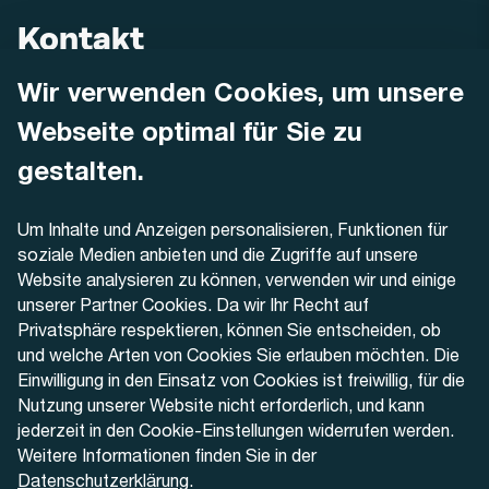
Kontakt
Wir verwenden Cookies, um unsere
AREMO
Busbetrieb Solothurn Grenchen und Umgebung AG
Webseite optimal für Sie zu
Dornacherstrasse 48
4500 Solothurn
gestalten.
Telefon
Um Inhalte und Anzeigen personalisieren, Funktionen für
+41 32 622 37 22
soziale Medien anbieten und die Zugriffe auf unsere
Website analysieren zu können, verwenden wir und einige
Kontaktformular
unserer Partner Cookies. Da wir Ihr Recht auf
Privatsphäre respektieren, können Sie entscheiden, ob
und welche Arten von Cookies Sie erlauben möchten. Die
Einwilligung in den Einsatz von Cookies ist freiwillig, für die
Nutzung unserer Website nicht erforderlich, und kann
Aktuell
jederzeit in den Cookie-Einstellungen widerrufen werden.
Weitere Informationen finden Sie in der
Datenschutzerklärung
.
Medien