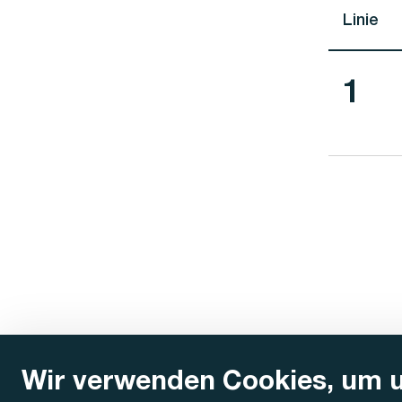
Linie
Lini
1
Wir verwenden Cookies, um 