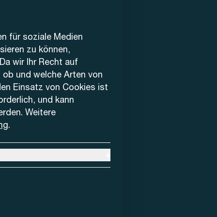
en für soziale Medien
ysieren zu können,
Da wir Ihr Recht auf
, ob und welche Arten von
den Einsatz von Cookies ist
forderlich, und kann
erden. Weitere
ng
.
+