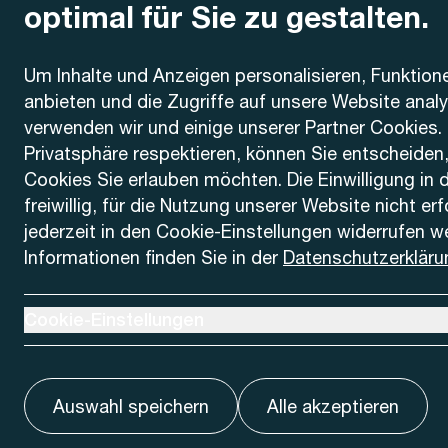
optimal für Sie zu gestalten.
Kontakt
Um Inhalte und Anzeigen personalisieren, Funktion
anbieten und die Zugriffe auf unsere Website anal
AREMO
Busbetrieb Solothurn Grenchen und Umgebung AG
verwenden wir und einige unserer Partner Cookies. 
Dornacherstrasse 48
Privatsphäre respektieren, können Sie entscheiden
4500 Solothurn
Cookies Sie erlauben möchten. Die Einwilligung in 
freiwillig, für die Nutzung unserer Website nicht er
Telefon
jederzeit in den Cookie-Einstellungen widerrufen w
+41 32 622 37 22
Informationen finden Sie in der
Datenschutzerkläru
Kontaktformular
Ausklappen um Cookie-Einstellungen anzuzeigen
Cookie-Einstellungen
Auswahl speichern
Alle akzeptieren