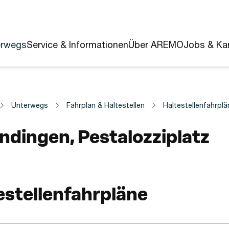
erwegs
Service & Informationen
Über AREMO
Jobs & Kar
Unterwegs
Fahrplan & Haltestellen
Haltestellenfahrplä
estelle
ndingen, Pestalozziplatz
estellenfahrpläne