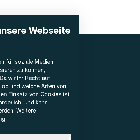
unsere Webseite
en für soziale Medien
ysieren zu können,
Da wir Ihr Recht auf
, ob und welche Arten von
den Einsatz von Cookies ist
forderlich, und kann
erden. Weitere
ng
.
+