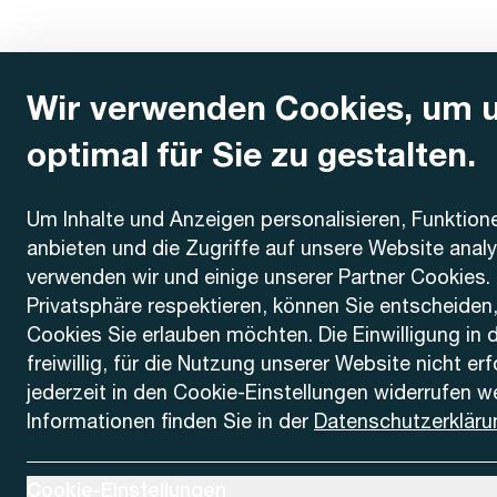
Wir verwenden Cookies, um 
optimal für Sie zu gestalten.
Kontakt
Um Inhalte und Anzeigen personalisieren, Funktion
anbieten und die Zugriffe auf unsere Website anal
AREMO
Busbetrieb Solothurn Grenchen und Umgebung AG
verwenden wir und einige unserer Partner Cookies. 
Dornacherstrasse 48
Privatsphäre respektieren, können Sie entscheiden
4500 Solothurn
Cookies Sie erlauben möchten. Die Einwilligung in 
freiwillig, für die Nutzung unserer Website nicht er
Telefon
jederzeit in den Cookie-Einstellungen widerrufen w
+41 32 622 37 22
Informationen finden Sie in der
Datenschutzerkläru
Kontaktformular
Ausklappen um Cookie-Einstellungen anzuzeigen
Cookie-Einstellungen