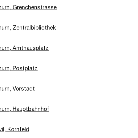
hurn, Grenchenstrasse
urn, Zentralbibliothek
hurn, Amthausplatz
hurn, Postplatz
hurn, Vorstadt
hurn, Hauptbahnhof
il, Kornfeld