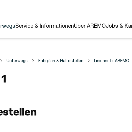
erwegs
Service & Informationen
Über AREMO
Jobs & Kar
Unterwegs
Fahrplan & Haltestellen
Liniennetz AREMO
1
estellen