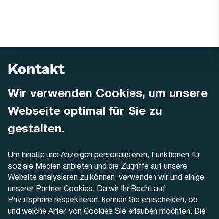
Kontakt
Wir verwenden Cookies, um unsere
AREMO
Busbetrieb Solothurn Grenchen und Umgebung AG
Webseite optimal für Sie zu
Dornacherstrasse 48
4500 Solothurn
gestalten.
Telefon
Um Inhalte und Anzeigen personalisieren, Funktionen für
+41 32 622 37 22
soziale Medien anbieten und die Zugriffe auf unsere
Website analysieren zu können, verwenden wir und einige
Kontaktformular
unserer Partner Cookies. Da wir Ihr Recht auf
Privatsphäre respektieren, können Sie entscheiden, ob
und welche Arten von Cookies Sie erlauben möchten. Die