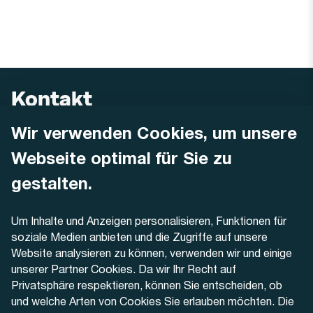
Kontakt
Wir verwenden Cookies, um unsere
AREMO
Busbetrieb Solothurn Grenchen und Umgebung AG
Webseite optimal für Sie zu
Dornacherstrasse 48
4500 Solothurn
gestalten.
Telefon
Um Inhalte und Anzeigen personalisieren, Funktionen für
+41 32 622 37 22
soziale Medien anbieten und die Zugriffe auf unsere
Website analysieren zu können, verwenden wir und einige
Kontaktformular
unserer Partner Cookies. Da wir Ihr Recht auf
Privatsphäre respektieren, können Sie entscheiden, ob
und welche Arten von Cookies Sie erlauben möchten. Die