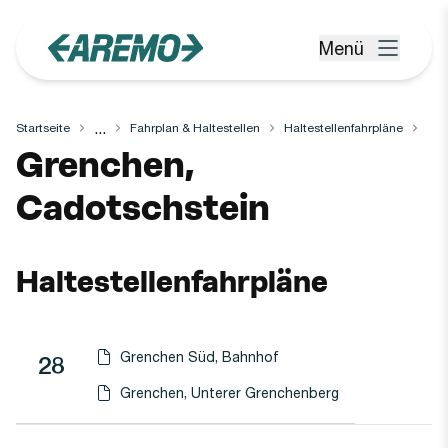
Zum Hauptinhalt springen
Menü
Menü öffnen
...
Startseite
Fahrplan & Haltestellen
Haltestellenfahrpläne
Haltestelle
Grenchen,
Cadotschstein
Haltestellenfahrpläne
Grenchen Süd, Bahnhof
Linie
Richtung
Linie
28
Haltestellen-PDF herunterladen für
(Öffnet in einen neuen Tab oder Fenster)
Grenchen, Unterer Grenchenberg
Haltestellen-PDF herunterladen für
(Öffnet in einen neuen Tab oder Fenster)