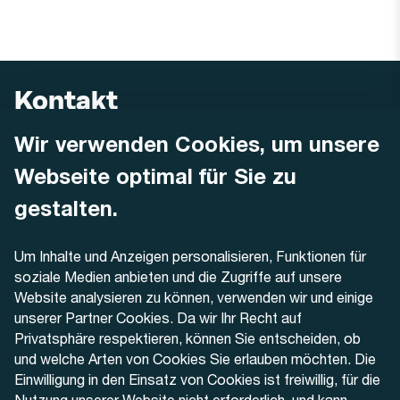
Kontakt
Wir verwenden Cookies, um unsere
AREMO
Busbetrieb Solothurn Grenchen und Umgebung AG
Webseite optimal für Sie zu
Dornacherstrasse 48
4500 Solothurn
gestalten.
Telefon
Um Inhalte und Anzeigen personalisieren, Funktionen für
+41 32 622 37 22
soziale Medien anbieten und die Zugriffe auf unsere
Website analysieren zu können, verwenden wir und einige
Kontaktformular
unserer Partner Cookies. Da wir Ihr Recht auf
Privatsphäre respektieren, können Sie entscheiden, ob
und welche Arten von Cookies Sie erlauben möchten. Die
Einwilligung in den Einsatz von Cookies ist freiwillig, für die
Nutzung unserer Website nicht erforderlich, und kann