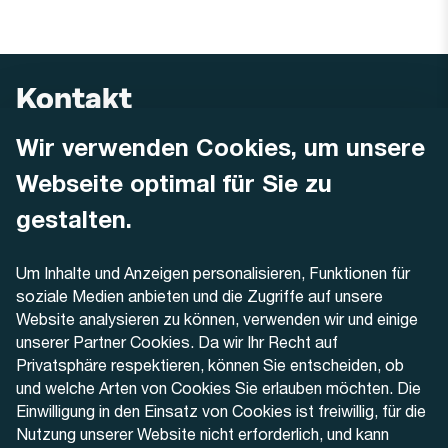
Kontakt
Wir verwenden Cookies, um unsere
AREMO
Busbetrieb Solothurn Grenchen und Umgebung AG
Webseite optimal für Sie zu
Dornacherstrasse 48
4500 Solothurn
gestalten.
Telefon
Um Inhalte und Anzeigen personalisieren, Funktionen für
+41 32 622 37 22
soziale Medien anbieten und die Zugriffe auf unsere
Website analysieren zu können, verwenden wir und einige
Kontaktformular
unserer Partner Cookies. Da wir Ihr Recht auf
Privatsphäre respektieren, können Sie entscheiden, ob
und welche Arten von Cookies Sie erlauben möchten. Die
Einwilligung in den Einsatz von Cookies ist freiwillig, für die
Nutzung unserer Website nicht erforderlich, und kann