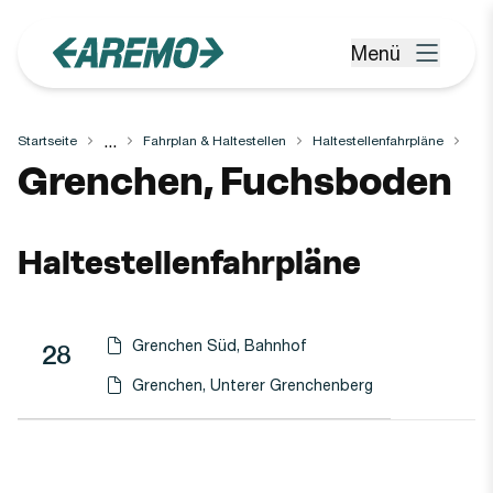
Zum Hauptinhalt springen
Menü
Menü öffnen
...
Startseite
Fahrplan & Haltestellen
Haltestellenfahrpläne
Haltestelle
Grenchen, Fuchsboden
Haltestellenfahrpläne
Grenchen Süd, Bahnhof
Linie
Richtung
Linie
28
Haltestellen-PDF herunterladen für
(Öffnet in einen neuen Tab oder Fenster)
Grenchen, Unterer Grenchenberg
Haltestellen-PDF herunterladen für
(Öffnet in einen neuen Tab oder Fenster)