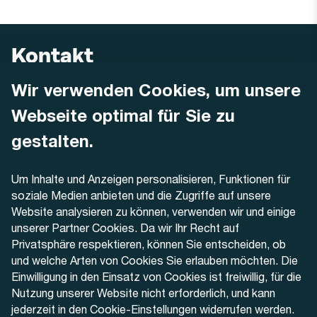
Kontakt
Wir verwenden Cookies, um unsere
AREMO
Busbetrieb Solothurn Grenchen und Umgebung AG
Webseite optimal für Sie zu
Dornacherstrasse 48
4500 Solothurn
gestalten.
Telefon
Um Inhalte und Anzeigen personalisieren, Funktionen für
+41 32 622 37 22
soziale Medien anbieten und die Zugriffe auf unsere
Website analysieren zu können, verwenden wir und einige
Kontaktformular
unserer Partner Cookies. Da wir Ihr Recht auf
Privatsphäre respektieren, können Sie entscheiden, ob
und welche Arten von Cookies Sie erlauben möchten. Die
Einwilligung in den Einsatz von Cookies ist freiwillig, für die
Nutzung unserer Website nicht erforderlich, und kann
Aktuell
jederzeit in den Cookie-Einstellungen widerrufen werden.