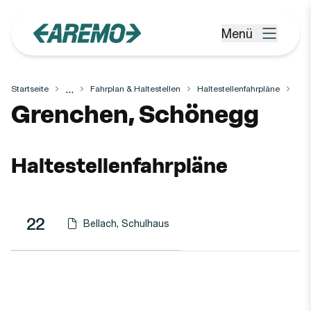
Zum Hauptinhalt springen
Menü
Menü öffnen
...
Startseite
Fahrplan & Haltestellen
Haltestellenfahrpläne
Haltestelle
Grenchen, Schönegg
Haltestellenfahrpläne
Linie
Richtung
Linie
22
Bellach, Schulhaus
Haltestellen-PDF herunterladen für
(Öffnet in einen neuen Tab oder Fenster)