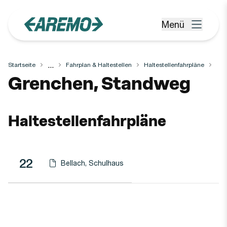
Zum Hauptinhalt springen
Menü
Menü öffnen
...
Startseite
Fahrplan & Haltestellen
Haltestellenfahrpläne
Haltestelle
Grenchen, Standweg
Haltestellenfahrpläne
Linie
Richtung
Linie
22
Bellach, Schulhaus
Haltestellen-PDF herunterladen für
(Öffnet in einen neuen Tab oder Fenster)