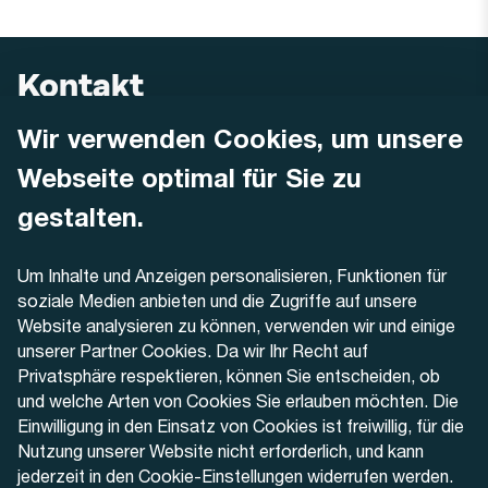
Kontakt
Wir verwenden Cookies, um unsere
AREMO
Busbetrieb Solothurn Grenchen und Umgebung AG
Webseite optimal für Sie zu
Dornacherstrasse 48
4500 Solothurn
gestalten.
Telefon
Um Inhalte und Anzeigen personalisieren, Funktionen für
+41 32 622 37 22
soziale Medien anbieten und die Zugriffe auf unsere
Website analysieren zu können, verwenden wir und einige
Kontaktformular
unserer Partner Cookies. Da wir Ihr Recht auf
Privatsphäre respektieren, können Sie entscheiden, ob
und welche Arten von Cookies Sie erlauben möchten. Die
Einwilligung in den Einsatz von Cookies ist freiwillig, für die
Nutzung unserer Website nicht erforderlich, und kann
Aktuell
jederzeit in den Cookie-Einstellungen widerrufen werden.