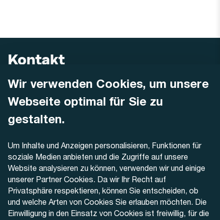
Kontakt
Wir verwenden Cookies, um unsere
AREMO
Busbetrieb Solothurn Grenchen und Umgebung AG
Webseite optimal für Sie zu
Dornacherstrasse 48
4500 Solothurn
gestalten.
Telefon
Um Inhalte und Anzeigen personalisieren, Funktionen für
+41 32 622 37 22
soziale Medien anbieten und die Zugriffe auf unsere
Website analysieren zu können, verwenden wir und einige
Kontaktformular
unserer Partner Cookies. Da wir Ihr Recht auf
Privatsphäre respektieren, können Sie entscheiden, ob
und welche Arten von Cookies Sie erlauben möchten. Die
Einwilligung in den Einsatz von Cookies ist freiwillig, für die