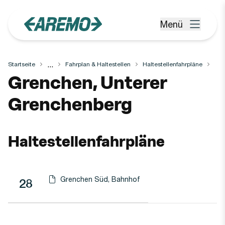
Zum Hauptinhalt springen
Menü
Menü öffnen
...
Startseite
Fahrplan & Haltestellen
Haltestellenfahrpläne
Haltestelle
Grenchen, Unterer
Grenchenberg
Haltestellenfahrpläne
Grenchen Süd, Bahnhof
Linie
Richtung
Linie
28
Haltestellen-PDF herunterladen für
(Öffnet in einen neuen Tab oder Fenster)