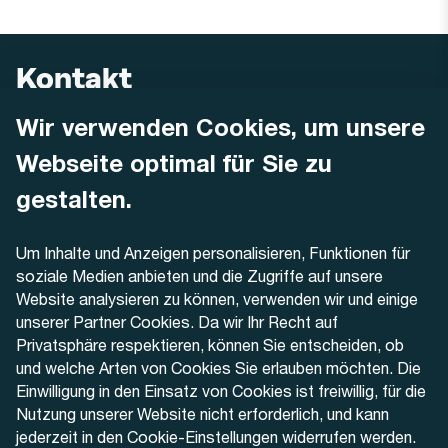
Kontakt
Wir verwenden Cookies, um unsere
AREMO
Busbetrieb Solothurn Grenchen und Umgebung AG
Webseite optimal für Sie zu
Dornacherstrasse 48
4500 Solothurn
gestalten.
Telefon
Um Inhalte und Anzeigen personalisieren, Funktionen für
+41 32 622 37 22
soziale Medien anbieten und die Zugriffe auf unsere
Website analysieren zu können, verwenden wir und einige
Kontaktformular
unserer Partner Cookies. Da wir Ihr Recht auf
Privatsphäre respektieren, können Sie entscheiden, ob
und welche Arten von Cookies Sie erlauben möchten. Die
Einwilligung in den Einsatz von Cookies ist freiwillig, für die
Nutzung unserer Website nicht erforderlich, und kann
Aktuell
jederzeit in den Cookie-Einstellungen widerrufen werden.