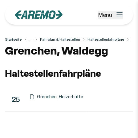
Zum Hauptinhalt springen
Menü
Menü öffnen
...
Startseite
Fahrplan & Haltestellen
Haltestellenfahrpläne
Haltestelle
Grenchen, Waldegg
Haltestellenfahrpläne
Grenchen, Holzerhütte
Linie
Richtung
Linie
25
Haltestellen-PDF herunterladen für
(Öffnet in einen neuen Tab oder Fenster)