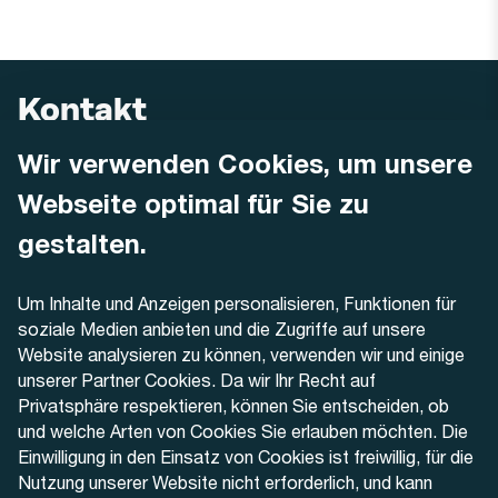
Kontakt
Wir verwenden Cookies, um unsere
AREMO
Busbetrieb Solothurn Grenchen und Umgebung AG
Webseite optimal für Sie zu
Dornacherstrasse 48
4500 Solothurn
gestalten.
Telefon
Um Inhalte und Anzeigen personalisieren, Funktionen für
+41 32 622 37 22
soziale Medien anbieten und die Zugriffe auf unsere
Website analysieren zu können, verwenden wir und einige
Kontaktformular
unserer Partner Cookies. Da wir Ihr Recht auf
Privatsphäre respektieren, können Sie entscheiden, ob
und welche Arten von Cookies Sie erlauben möchten. Die
Einwilligung in den Einsatz von Cookies ist freiwillig, für die
Nutzung unserer Website nicht erforderlich, und kann