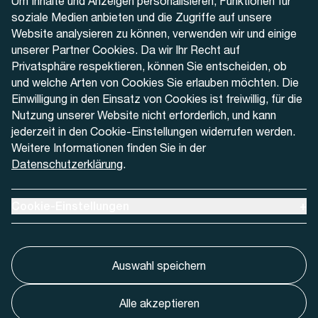
Um Inhalte und Anzeigen personalisieren, Funktionen für
+41 32 622 37 22
soziale Medien anbieten und die Zugriffe auf unsere
Website analysieren zu können, verwenden wir und einige
Kontaktformular
unserer Partner Cookies. Da wir Ihr Recht auf
Privatsphäre respektieren, können Sie entscheiden, ob
und welche Arten von Cookies Sie erlauben möchten. Die
Einwilligung in den Einsatz von Cookies ist freiwillig, für die
Nutzung unserer Website nicht erforderlich, und kann
Aktuell
jederzeit in den Cookie-Einstellungen widerrufen werden.
Weitere Informationen finden Sie in der
Datenschutzerklärung
.
Medien
Werben bei AREMO
Ausklappen um Cookie-Einstellungen anzuzeigen
Cookie-Einstellungen
+
Auswahl speichern
Alle akzeptieren
Cookie-Einstellungnen
Impressum
Datenschutz