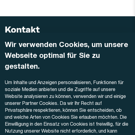
Kontakt
Wir verwenden Cookies, um unsere
AREMO
Busbetrieb Solothurn Grenchen und Umgebung AG
Webseite optimal für Sie zu
Dornacherstrasse 48
4500 Solothurn
gestalten.
Telefon
Um Inhalte und Anzeigen personalisieren, Funktionen für
+41 32 622 37 22
soziale Medien anbieten und die Zugriffe auf unsere
Website analysieren zu können, verwenden wir und einige
Kontaktformular
unserer Partner Cookies. Da wir Ihr Recht auf
Privatsphäre respektieren, können Sie entscheiden, ob
und welche Arten von Cookies Sie erlauben möchten. Die
Einwilligung in den Einsatz von Cookies ist freiwillig, für die
Nutzung unserer Website nicht erforderlich, und kann