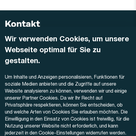
Kontakt
Wir verwenden Cookies, um unsere
AREMO
Busbetrieb Solothurn Grenchen und Umgebung AG
Webseite optimal für Sie zu
Dornacherstrasse 48
4500 Solothurn
gestalten.
Telefon
Um Inhalte und Anzeigen personalisieren, Funktionen für
+41 32 622 37 22
soziale Medien anbieten und die Zugriffe auf unsere
Website analysieren zu können, verwenden wir und einige
Kontaktformular
unserer Partner Cookies. Da wir Ihr Recht auf
Privatsphäre respektieren, können Sie entscheiden, ob
und welche Arten von Cookies Sie erlauben möchten. Die
Einwilligung in den Einsatz von Cookies ist freiwillig, für die
Nutzung unserer Website nicht erforderlich, und kann
Aktuell
jederzeit in den Cookie-Einstellungen widerrufen werden.