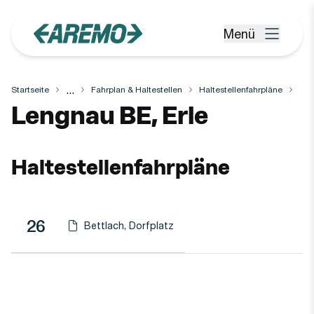
Zum Hauptinhalt springen
Menü
Menü öffnen
...
Startseite
Fahrplan & Haltestellen
Haltestellenfahrpläne
Haltestelle
Lengnau BE, Erle
Haltestellenfahrpläne
Linie
Richtung
Linie
26
Bettlach, Dorfplatz
Haltestellen-PDF herunterladen für
(Öffnet in einen neuen Tab oder Fenster)