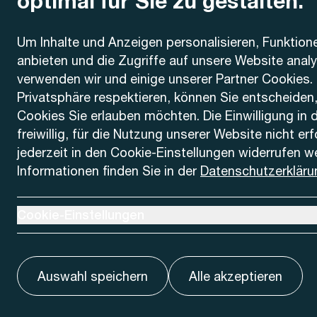
optimal für Sie zu gestalten.
Kontakt
Um Inhalte und Anzeigen personalisieren, Funktion
anbieten und die Zugriffe auf unsere Website anal
AREMO
Busbetrieb Solothurn Grenchen und Umgebung AG
verwenden wir und einige unserer Partner Cookies. 
Dornacherstrasse 48
Privatsphäre respektieren, können Sie entscheiden
4500 Solothurn
Cookies Sie erlauben möchten. Die Einwilligung in 
freiwillig, für die Nutzung unserer Website nicht er
Telefon
jederzeit in den Cookie-Einstellungen widerrufen w
+41 32 622 37 22
Informationen finden Sie in der
Datenschutzerkläru
Kontaktformular
Ausklappen um Cookie-Einstellungen anzuzeigen
Cookie-Einstellungen
Auswahl speichern
Alle akzeptieren