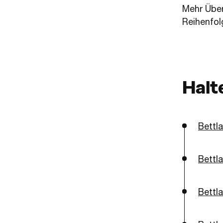
Mehr Übe
Reihenfol
Halt
Bettl
Bettl
Bettla