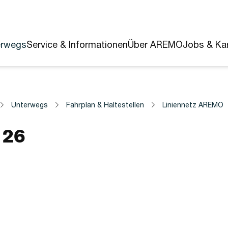
erwegs
Service & Informationen
Über AREMO
Jobs & Kar
Unterwegs
Fahrplan & Haltestellen
Liniennetz AREMO
26