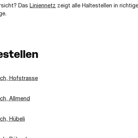
rsicht? Das
Liniennetz
zeigt alle Haltestellen in richtig
ge.
estellen
ach, Hofstrasse
ach, Allmend
ch, Hübeli