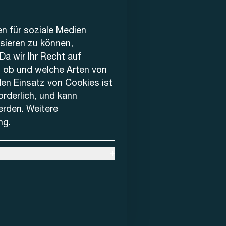
en für soziale Medien
ysieren zu können,
Da wir Ihr Recht auf
, ob und welche Arten von
den Einsatz von Cookies ist
forderlich, und kann
erden. Weitere
ng
.
+