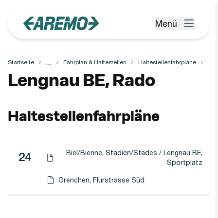
Zum Hauptinhalt springen
Menü
Menü öffnen
...
Startseite
Fahrplan & Haltestellen
Haltestellenfahrpläne
Haltestelle
Lengnau BE, Rado
Haltestellenfahrpläne
Biel/Bienne, Stadien/Stades / Lengnau BE,
Linie
Richtung
Linie
24
Haltestellen-PDF herunterladen für
(Öffnet in einen neuen Tab oder Fenster)
Sportplatz
Grenchen, Flurstrasse Süd
Haltestellen-PDF herunterladen für
(Öffnet in einen neuen Tab oder Fenster)