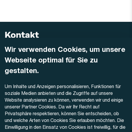
Kontakt
Wir verwenden Cookies, um unsere
AREMO
Busbetrieb Solothurn Grenchen und Umgebung AG
Webseite optimal für Sie zu
Dornacherstrasse 48
4500 Solothurn
gestalten.
Telefon
Um Inhalte und Anzeigen personalisieren, Funktionen für
+41 32 622 37 22
soziale Medien anbieten und die Zugriffe auf unsere
Website analysieren zu können, verwenden wir und einige
Kontaktformular
unserer Partner Cookies. Da wir Ihr Recht auf
Privatsphäre respektieren, können Sie entscheiden, ob
und welche Arten von Cookies Sie erlauben möchten. Die
Einwilligung in den Einsatz von Cookies ist freiwillig, für die