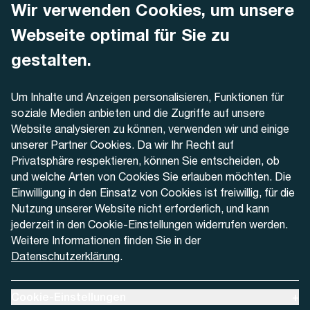
Wir verwenden Cookies, um unsere
AREMO
Busbetrieb Solothurn Grenchen und Umgebung AG
Webseite optimal für Sie zu
Dornacherstrasse 48
4500 Solothurn
gestalten.
Telefon
Um Inhalte und Anzeigen personalisieren, Funktionen für
+41 32 622 37 22
soziale Medien anbieten und die Zugriffe auf unsere
Website analysieren zu können, verwenden wir und einige
Kontaktformular
unserer Partner Cookies. Da wir Ihr Recht auf
Privatsphäre respektieren, können Sie entscheiden, ob
und welche Arten von Cookies Sie erlauben möchten. Die
Einwilligung in den Einsatz von Cookies ist freiwillig, für die
Nutzung unserer Website nicht erforderlich, und kann
Aktuell
jederzeit in den Cookie-Einstellungen widerrufen werden.
Weitere Informationen finden Sie in der
Datenschutzerklärung
.
Medien
Werben bei AREMO
Ausklappen um Cookie-Einstellungen anzuzeigen
Cookie-Einstellungen
+