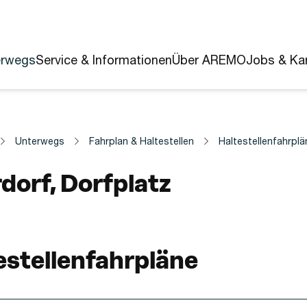
erwegs
Service & Informationen
Über AREMO
Jobs & Kar
Unterwegs
Fahrplan & Haltestellen
Haltestellenfahrplä
estelle
dorf, Dorfplatz
estellenfahrpläne