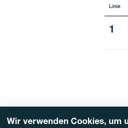
Linie
Lini
1
Wir verwenden Cookies, um 