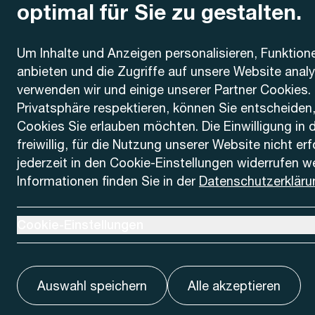
optimal für Sie zu gestalten.
Kontakt
Um Inhalte und Anzeigen personalisieren, Funktion
anbieten und die Zugriffe auf unsere Website anal
AREMO
Busbetrieb Solothurn Grenchen und Umgebung AG
verwenden wir und einige unserer Partner Cookies. 
Dornacherstrasse 48
Privatsphäre respektieren, können Sie entscheiden
4500 Solothurn
Cookies Sie erlauben möchten. Die Einwilligung in 
freiwillig, für die Nutzung unserer Website nicht er
Telefon
jederzeit in den Cookie-Einstellungen widerrufen w
+41 32 622 37 22
Informationen finden Sie in der
Datenschutzerkläru
Kontaktformular
Ausklappen um Cookie-Einstellungen anzuzeigen
Cookie-Einstellungen
Auswahl speichern
Alle akzeptieren