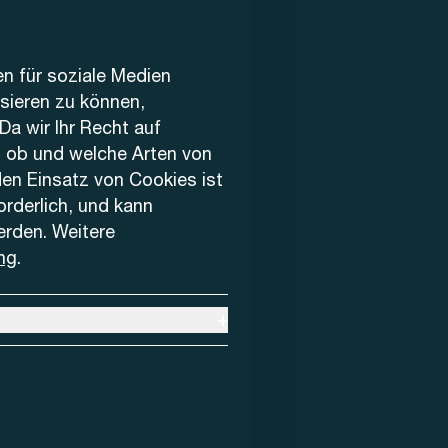
en für soziale Medien
ysieren zu können,
Da wir Ihr Recht auf
, ob und welche Arten von
den Einsatz von Cookies ist
forderlich, und kann
erden. Weitere
ng
.
+