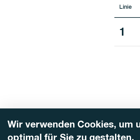
Linie
Lini
1
Wir verwenden Cookies, um 
optimal für Sie zu gestalten.