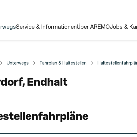
erwegs
Service & Informationen
Über AREMO
Jobs & Kar
Unterwegs
Fahrplan & Haltestellen
Haltestellenfahrplä
estelle
dorf, Endhalt
estellenfahrpläne