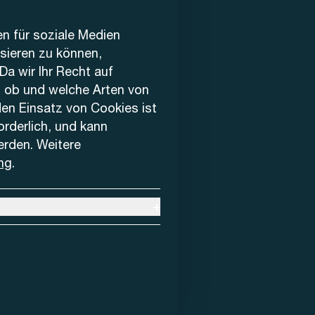
en für soziale Medien
ysieren zu können,
Da wir Ihr Recht auf
, ob und welche Arten von
den Einsatz von Cookies ist
forderlich, und kann
erden. Weitere
ng
.
+