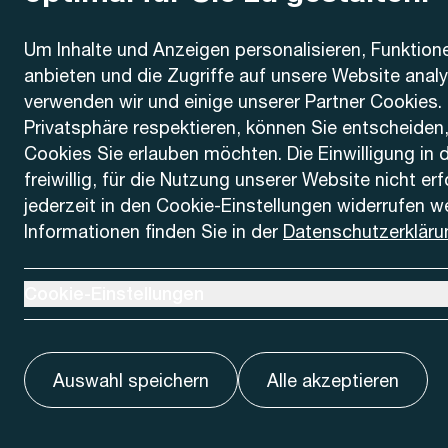
Kontakt
Um Inhalte und Anzeigen personalisieren, Funktion
anbieten und die Zugriffe auf unsere Website anal
AREMO
Busbetrieb Solothurn Grenchen und Umgebung AG
verwenden wir und einige unserer Partner Cookies. 
Dornacherstrasse 48
Privatsphäre respektieren, können Sie entscheiden
4500 Solothurn
Cookies Sie erlauben möchten. Die Einwilligung in 
freiwillig, für die Nutzung unserer Website nicht er
Telefon
jederzeit in den Cookie-Einstellungen widerrufen w
+41 32 622 37 22
Informationen finden Sie in der
Datenschutzerkläru
Kontaktformular
Ausklappen um Cookie-Einstellungen anzuzeigen
Cookie-Einstellungen
Auswahl speichern
Alle akzeptieren