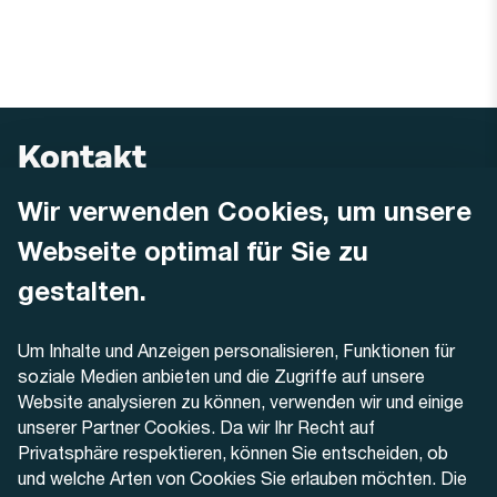
Kontakt
Wir verwenden Cookies, um unsere
AREMO
Busbetrieb Solothurn Grenchen und Umgebung AG
Webseite optimal für Sie zu
Dornacherstrasse 48
4500 Solothurn
gestalten.
Telefon
Um Inhalte und Anzeigen personalisieren, Funktionen für
+41 32 622 37 22
soziale Medien anbieten und die Zugriffe auf unsere
Website analysieren zu können, verwenden wir und einige
Kontaktformular
unserer Partner Cookies. Da wir Ihr Recht auf
Privatsphäre respektieren, können Sie entscheiden, ob
und welche Arten von Cookies Sie erlauben möchten. Die