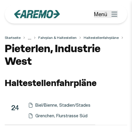
Zum Hauptinhalt springen
Menü
Menü öffnen
...
Startseite
Fahrplan & Haltestellen
Haltestellenfahrpläne
Haltestelle
Pieterlen, Industrie
West
Haltestellenfahrpläne
Biel/Bienne, Stadien/Stades
Linie
Richtung
Linie
24
Haltestellen-PDF herunterladen für
(Öffnet in einen neuen Tab oder Fenster)
Grenchen, Flurstrasse Süd
Haltestellen-PDF herunterladen für
(Öffnet in einen neuen Tab oder Fenster)