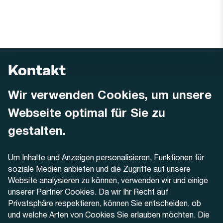
Kontakt
Wir verwenden Cookies, um unsere
AREMO
Busbetrieb Solothurn Grenchen und Umgebung AG
Webseite optimal für Sie zu
Dornacherstrasse 48
4500 Solothurn
gestalten.
Telefon
Um Inhalte und Anzeigen personalisieren, Funktionen für
+41 32 622 37 22
soziale Medien anbieten und die Zugriffe auf unsere
Website analysieren zu können, verwenden wir und einige
Kontaktformular
unserer Partner Cookies. Da wir Ihr Recht auf
Privatsphäre respektieren, können Sie entscheiden, ob
und welche Arten von Cookies Sie erlauben möchten. Die