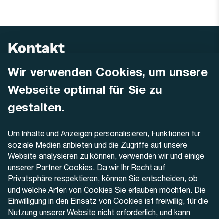
Kontakt
Wir verwenden Cookies, um unsere
AREMO
Busbetrieb Solothurn Grenchen und Umgebung AG
Webseite optimal für Sie zu
Dornacherstrasse 48
4500 Solothurn
gestalten.
Telefon
Um Inhalte und Anzeigen personalisieren, Funktionen für
+41 32 622 37 22
soziale Medien anbieten und die Zugriffe auf unsere
Website analysieren zu können, verwenden wir und einige
Kontaktformular
unserer Partner Cookies. Da wir Ihr Recht auf
Privatsphäre respektieren, können Sie entscheiden, ob
und welche Arten von Cookies Sie erlauben möchten. Die
Einwilligung in den Einsatz von Cookies ist freiwillig, für die
Nutzung unserer Website nicht erforderlich, und kann