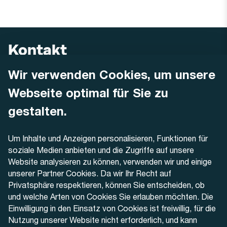
Kontakt
Wir verwenden Cookies, um unsere
AREMO
Busbetrieb Solothurn Grenchen und Umgebung AG
Webseite optimal für Sie zu
Dornacherstrasse 48
4500 Solothurn
gestalten.
Telefon
Um Inhalte und Anzeigen personalisieren, Funktionen für
+41 32 622 37 22
soziale Medien anbieten und die Zugriffe auf unsere
Website analysieren zu können, verwenden wir und einige
Kontaktformular
unserer Partner Cookies. Da wir Ihr Recht auf
Privatsphäre respektieren, können Sie entscheiden, ob
und welche Arten von Cookies Sie erlauben möchten. Die
Einwilligung in den Einsatz von Cookies ist freiwillig, für die
Nutzung unserer Website nicht erforderlich, und kann